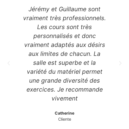
r.
Jérémy et Guillaume sont
Un
tir
vraiment très professionnels.
e
Les cours sont très
personnalisés et donc
sa
,
vraiment adaptés aux désirs
le
s
aux limites de chacun. La
p
salle est superbe et la
variété du matériel permet
pr
une grande diversité des
to
exercices. Je recommande
vivement
Catherine
Cliente